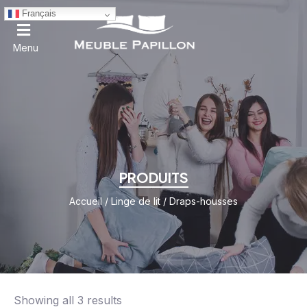
Français
Menu
PRODUITS
Accueil
/
Linge de lit
/ Draps-housses
Showing all 3 results